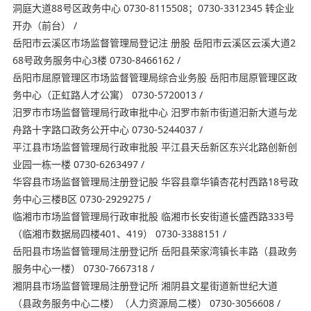
洞庭大道88号区政务中心 0730-8115508；0730-3312345 转企业
开办（前台） /
岳阳市云溪区市场监督管理局登记注 册股 岳阳市云溪区云溪大道2
68号政务服务中心3楼 0730-8466162 /
岳阳市屈原管理区市场监督管理局综合业务股 岳阳市屈原管理区政
务中心（正虹路人才公寓） 0730-5720013 /
汨罗市市场监督管理局⾏政审批中心 汨罗市新市街道汨新大道与龙
舟路十字路口政务公开中心 0730-5244037 /
平江县市场监督管理局⾏政审批股 平江县天岳新区东兴北路创新创
业园一栋一楼 0730-6263497 /
华容县市场监督管理局注册登记股 华容县章华镇杏花村西路18号政
务中心三楼B区 0730-2929275 /
临湘市市场监督管理局行政审批股 临湘市长安街道长盛西路333号
（临湘市数据局四楼401、419） 0730-3388151 /
岳阳县市场监督管理局注册登记所 岳阳县荣家湾镇长丰路（县政务
服务中心一楼） 0730-7667318 /
湘阴县市场监督管理局注册登记所 湘阴县文星街道新世纪大道
（县政务服务中心二楼）（人力资源局二楼） 0730-3056608 /