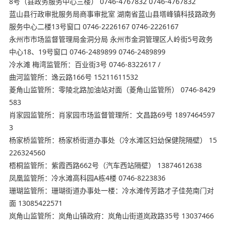
8号（县政务服务中心三楼） 0746-4767832 0746-4767832
蓝山县行政审批服务局商事审批室 湖南省蓝山县塔峰镇科技路政务
服务中心二楼13号窗口 0746-2226167 0746-2226167
永州市市场监督管理局金洞分局 永州市金洞管理区人岭街5号政务
中心18、19号窗口 0746-2489899 0746-2489899
冷水滩 梅湾监管所：百业街3号 0746-8322617 /
曲河监管所：逸云路166号 15211611532
菱角山监管所：零陵北路加油站对面（菱角山监管所） 0746-8429
583
肖家园监管所：肖家园市场监督管理所：文昌路69号 1897464597
3
杨家桥监管所：杨家桥街道办事处（冷水滩区妇幼保健院隔壁） 15
226324560
梧桐监管所：紫霞西路662号（汽车西站隔壁） 13874612638
凤凰监管所：冷水滩高科园A栋4楼 0746-8223836
珊瑚监管所：珊瑚街道办事处一楼：冷水滩传芳路才子佳苑南门对
面 13085422571
岚角山监管所：岚角山镇政府：岚角山街道岚政路35号 13037466