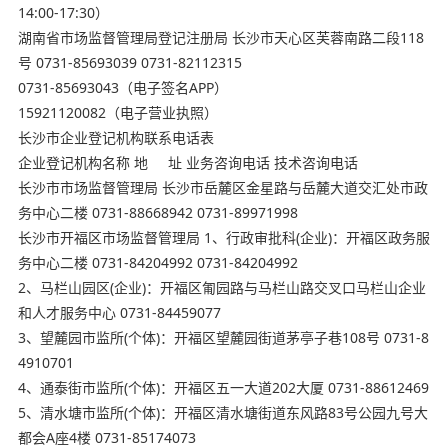
14:00-17:30）
湖南省市场监督管理局登记注册局 长沙市天心区芙蓉南路二段118
号 0731-85693039 0731-82112315
0731-85693043（电子签名APP）
15921120082（电子营业执照）
长沙市企业登记机构联系电话表
企业登记机构名称 地 址 业务咨询电话 技术咨询电话
长沙市市场监督管理局 长沙市岳麓区金星路与岳麓大道交汇处市政
务中心二楼 0731-88668942 0731-89971998
长沙市开福区市场监督管理局 1、行政审批科(企业)：开福区政务服
务中心二楼 0731-84204992 0731-84204992
2、马栏山园区(企业)：开福区匍园路与马栏山路交叉口马栏山企业
和人才服务中心 0731-84459077
3、望麓园市监所(个体)：开福区望麓园街道茅亭子巷108号 0731-8
4910701
4、通泰街市监所(个体)：开福区五一大道202大厦 0731-88612469
5、清水塘市监所(个体)：开福区清水塘街道东风路83号公园九号大
都会A座4楼 0731-85174073