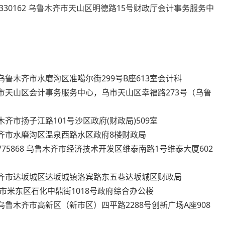
-2330162 乌鲁木齐市天山区明德路15号财政厅会计事务服务中
135 乌鲁木齐市水磨沟区准噶尔街299号B座613室会计科
2 乌鲁木齐市天山区会计事务服务中心，乌市天山区幸福路273号（乌鲁
 乌鲁木齐市扬子江路101号沙区政府(财政局)509室
3 乌鲁木齐市水磨沟区温泉西路水区政府8楼财政局
1-3775868 乌鲁木齐市经济技术开发区维泰南路1号维泰大厦602
89 乌鲁木齐市达坂城区达坂城镇洛宾路东五巷达坂城区财政局
 乌鲁木齐市米东区石化中鼎街1018号政府综合办公楼
6822 乌鲁木齐市高新区（新市区）四平路2288号创新广场A座908