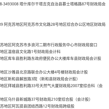
98-3493008 塔什库尔干塔吉克自治县慕士塔格路87号财政局会
130089 阿克苏地区阿克苏市文化路28号地区综合办公区地区财政局
271 阿克苏地区阿克苏市多浪河二期市行政服务中心市财政局窗口
 阿克苏地区温宿县文化路1号财政局会计科
70 阿克苏地区库车县胜利路东政府便民办公大楼库车县财政局会计股
7 阿克苏地区沙雅县北京路联合办公大楼4号楼财政局会计股
8 阿克苏地区新和县解放路3院（新和县财政局会计股）
0 阿克苏地区拜城县胜利路33号天然气大厦财政局2007室综合科（会
8 阿克苏地区乌什县新城路37号财政局210室综合股（会计股）
19 阿克苏地区阿瓦提县团结西路12号财政局跨级股