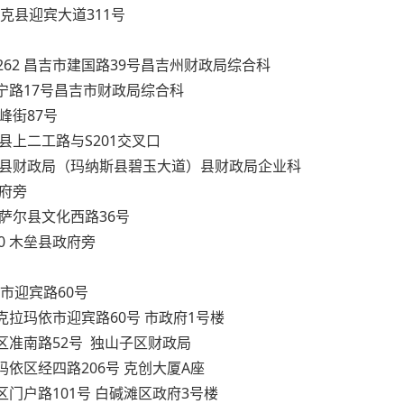
尼勒克县迎宾大道311号
522262 昌吉市建国路39号昌吉州财政局综合科
昌吉市长宁路17号昌吉市财政局综合科
博峰街87号
呼图壁县上二工路与S201交叉口
29 玛纳斯县财政局（玛纳斯县碧玉大道）县财政局企业科
政府旁
 吉木萨尔县文化西路36号
270 木垒县政府旁
玛依市迎宾路60号
640 克拉玛依市迎宾路60号 市政府1号楼
独山子区准南路52号 独山子区财政局
 克拉玛依区经四路206号 克创大厦A座
白碱滩区门户路101号 白碱滩区政府3号楼