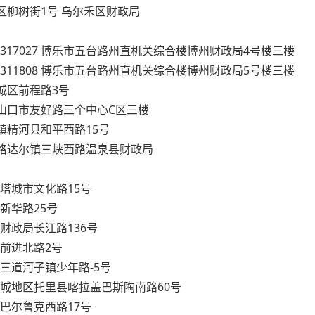
乌尔禾区柳树街1号 乌尔禾区财政局
9-2317027 博乐市五台路州直机关综合楼博州财政局4号楼三楼
9-2311808 博乐市五台路州直机关综合楼博州财政局5号楼三楼
市南城区前程路3号
9 阿拉山口市友好路三个中心C区三楼
河县城镇精河县和平西路15号
温泉县博格达尔镇三峡西路温泉县财政局
00 塔城市文化路15号
城市新华路25号
苏市财政局长江路136号
敏县前进北路2号
沙湾县三道河子镇少年路-5号
 新疆塔城地区托里县喀拉盖巴斯陶南路60号
裕民县巴尔鲁克西路17号