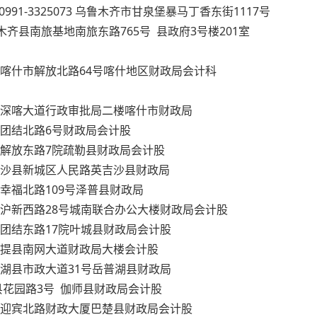
1-3325073 乌鲁木齐市甘泉堡暴马丁香东街1117号
3 乌鲁木齐县南旅基地南旅东路765号 县政府3号楼201室
6700 喀什市解放北路64号喀什地区财政局会计科
7 喀什市深喀大道行政审批局二楼喀什市财政局
 疏附县团结北路6号财政局会计股
 疏勒县解放东路7院疏勒县财政局会计股
2 英吉沙县新城区人民路英吉沙县财政局
泽普县幸福北路109号泽普县财政局
0 莎车县沪新西路28号城南联合办公大楼财政局会计股
 叶城县团结东路17院叶城县财政局会计股
4 麦盖提县南网大道财政局大楼会计股
3 岳普湖县市政大道31号岳普湖县财政局
 伽师县花园路3号 伽师县财政局会计股
7 巴楚县迎宾北路财政大厦巴楚县财政局会计股