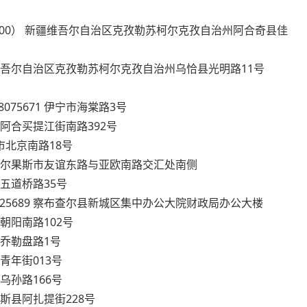
53（6100） 新疆维吾尔自治区克孜勒苏柯尔克孜自治州阿合奇县佳
3 新疆维吾尔自治区克孜勒苏柯尔克孜自治州乌恰县光明路11号
8075671 伊宁市海棠路3号
伊宁市阿合买提江街南路392号
屯市北京南路18号
290 霍尔果斯市友谊东路与亚欧南路交汇处南侧
宁县五道桥路35号
-3625689 察布查尔县新城区集中办公大院财政局办公大楼
城县朝阳南路102号
留县乔勒盘路1号
县青年街013号
县乌孙路166号
特克斯县阿扎提街228号