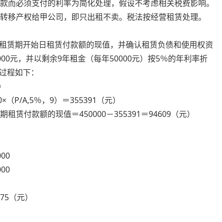
借款而必须支付的利率为简化处理，假设不考虑相关税费影响。
会转移产权给甲公司，即只出租不卖。税法按经营租赁处理。
赁期开始日租赁付款额的现值，并确认租赁负债和使用权资
00元，并以剩余9年租金（每年50000元）按5％的年利率折
过程如下：
）
/A,5％，9）＝355391（元）
款额的现值＝450000－355391＝94609（元）
00
00
.75（元）