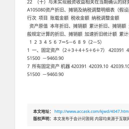
22 （十）与未实现融资收益相关在当期确认的财务费用 
A105080资产折旧、摊销及纳税调整明细表（假
行次 项目 账载金额 税收金额 纳税调整金额
资产原值 本年折旧、摊销额 累计折旧、摊销额 
般规定计算的折旧、摊销额 加速折旧统计额 累
1 2 3 4 5 6 7＝5－6 8 9（2－5）
1 一、固定资产（2＋3＋4＋5＋6＋7） 420391 420
51500 －9460.90
7 所有固定资产 机器 420391 42039.10 42039.
51500 －9460.90
本文地址：
http://www.accask.com/kjwd/4047.htm
版权声明：
本文发布于会计问答网 内容均来源于互联