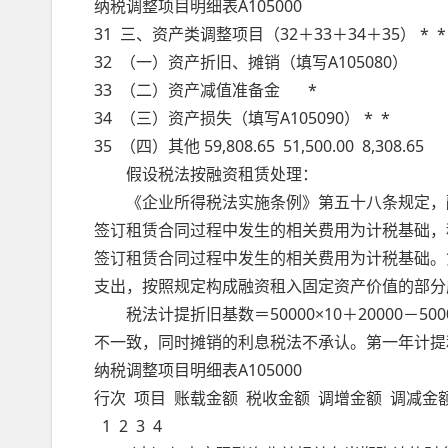
纳税调整项目明细表A105000
31 三、资产类调整项目（32＋33＋34＋35） * * 
32 （一）资产折旧、摊销（填写A105
33 （二）资产减值准备金 *
34 （三）资产损失（填写A105090） * *
35 （四）其他 59,808.65 51,500.00 8,308.65
假设税法按融资租赁处理：
《企业所得税法实施条例》第五十八条规定，融
签订租赁合同过程中发生的相关费用为计税基础，
签订租赁合同过程中发生的相关费用为计税基础。
支出，按照规定构成融资租入固定资产价值的部分
税法计提折旧基数＝50000×10＋20000－500
不一致，同时摊销的利息税法不承认。第一年计提利息为
纳税调整项目明细表A105000
行次 项目 账载金额 税收金额 调增金额 调减金
1 2 3 4