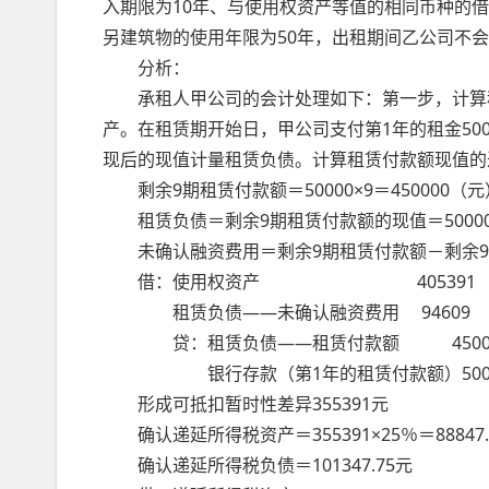
入期限为10年、与使用权资产等值的相同币种的
另建筑物的使用年限为50年，出租期间乙公司不
分析：
承租人甲公司的会计处理如下：第一步，计算租
产。在租赁期开始日，甲公司支付第1年的租金500
现后的现值计量租赁负债。计算租赁付款额现值的
剩余9期租赁付款额＝50000×9＝450000（元
租赁负债＝剩余9期租赁付款额的现值＝50000×（P
未确认融资费用＝剩余9期租赁付款额－剩余9期租赁付
借：使用权资产 405391
租赁负债——未确认融资费用 94609
贷：租赁负债——租赁付款额 4500
银行存款（第1年的租赁付款额）500
形成可抵扣暂时性差异355391元
确认递延所得税资产＝355391×25％＝88847
确认递延所得税负债＝101347.75元